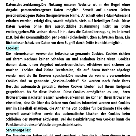
Datenschutzerklärung.Die Nutzung unserer Website ist in der Regel ohne
Angabe personenbezogener Daten möglich. Soweit auf unseren Seiten
personenbezogene Daten (beispielsweise Name, Anschrift oder E-Mail-Adressen)
erhoben werden, erfolgt dies, soweit möglich, stets auf freiwilliger Basis. Diese
Daten werden ohne Ihre ausdrückliche Zustimmung nicht an Dritte
weitergegeben.Wir weisen darauf hin, dass die Datenübertragung im Internet
(z.B. bei der Kommunikation per E-Mail) Sicherheitslücken aufweisen kann. Ein
lückenloser Schutz der Daten vor dem Zugriff durch Dritte ist nicht möglich.
Cookies:
Die Internetseiten verwenden teilweise so genannte Cookies. Cookies richten
auf Ihrem Rechner keinen Schaden an und enthalten keine Viren. Cookies
dienen dazu, unser Angebot nutzerfreundlicher, effektiver und sicherer zu
machen. Cookies sind kleine Textdateien, die auf Ihrem Rechner abgelegt
werden und die Ihr Browser speichert.Die meisten der von uns verwendeten
Cookies sind so genannte „Session-Cookies“. Sie werden nach Ende Ihres
Besuchs automatisch gelöscht. Andere Cookies bleiben auf Ihrem Endgerät
gespeichert, bis Sie diese löschen. Diese Cookies ermöglichen es uns, Ihren
Browser beim nächsten Besuch wiederzuerkennen.Sie können Ihren Browser so
einstellen, dass Sie über das Setzen von Cookies informiert werden und Cookies
nur im Einzelfall erlauben, die Annahme von Cookies für bestimmte Fälle oder
generell ausschließen sowie das automatische Löschen der Cookies beim
Schließen des Browser aktivieren. Bei der Deaktivierung von Cookies kann die
Funktionalität dieser Website eingeschränkt sein.
Server-Log-Files:
Der Provider der Seiten erhebt und speichert automatisch Informationen in so